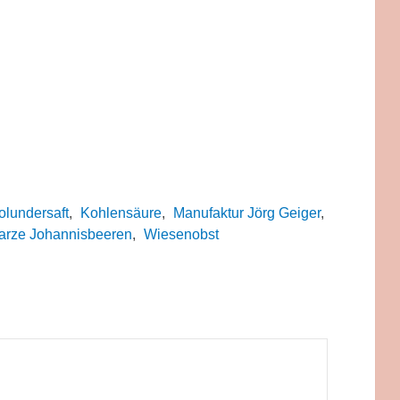
olundersaft
,
Kohlensäure
,
Manufaktur Jörg Geiger
,
rze Johannisbeeren
,
Wiesenobst