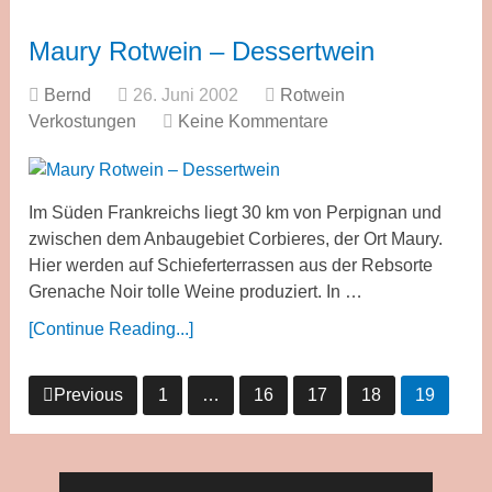
Maury Rotwein – Dessertwein
Bernd
26. Juni 2002
Rotwein
Verkostungen
Keine Kommentare
Im Süden Frankreichs liegt 30 km von Perpignan und
zwischen dem Anbaugebiet Corbieres, der Ort Maury.
Hier werden auf Schieferterrassen aus der Rebsorte
Grenache Noir tolle Weine produziert. In …
[Continue Reading...]
Seitennummerierung
Previous
1
…
16
17
18
19
der
Beiträge