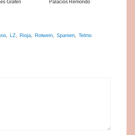
es Grafen
Palacios Remondo
ano
,
LZ
,
Rioja
,
Rotwein
,
Spanien
,
Telmo