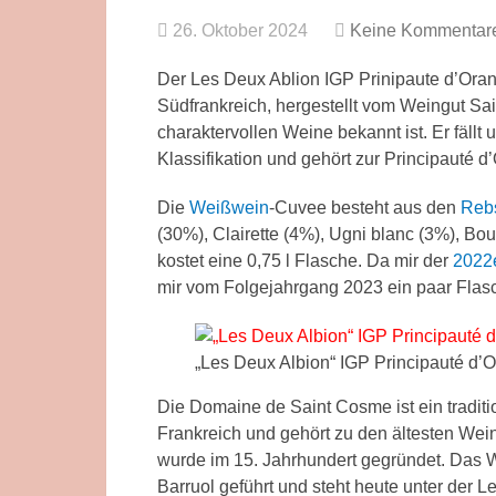
26. Oktober 2024
Keine Kommentar
Der Les Deux Ablion IGP Prinipaute d’Oran
Südfrankreich, hergestellt vom Weingut Sa
charaktervollen Weine bekannt ist. Er fällt
Klassifikation und gehört zur Principauté 
Die
Weißwein
-Cuvee besteht aus den
Reb
(30%), Clairette (4%), Ugni blanc (3%), B
kostet eine 0,75 l Flasche. Da mir der
2022e
mir vom Folgejahrgang 2023 ein paar Flas
„Les Deux Albion“ IGP Principauté d
Die Domaine de Saint Cosme ist ein tradit
Frankreich und gehört zu den ältesten Wei
wurde im 15. Jahrhundert gegründet. Das W
Barruol geführt und steht heute unter der L