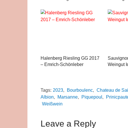
Halenberg Riesling GG 2017
Sauvignon
– Emrich-Schönleber
Weingut I
Tags:
2023
,
Bourboulenc
,
Chateau de Sa
Albion
,
Marsanne
,
Piquepoul
,
Prinicpaut
Weißwein
Leave a Reply