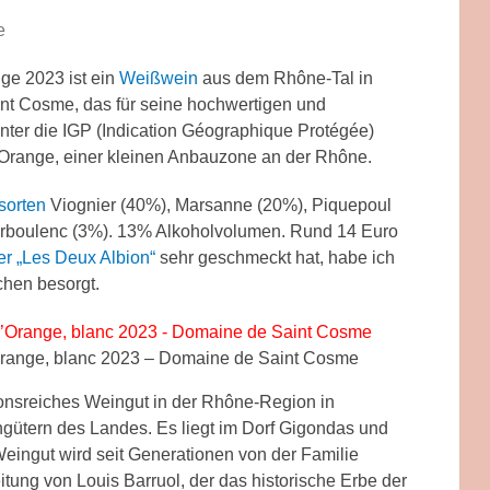
e
ge 2023 ist ein
Weißwein
aus dem Rhône-Tal in
int Cosme, das für seine hochwertigen und
 unter die IGP (Indication Géographique Protégée)
d’Orange, einer kleinen Anbauzone an der Rhône.
sorten
Viognier (40%), Marsanne (20%), Piquepoul
ourboulenc (3%). 13% Alkoholvolumen. Rund 14 Euro
r „Les Deux Albion“
sehr geschmeckt hat, habe ich
chen besorgt.
’Orange, blanc 2023 – Domaine de Saint Cosme
ionsreiches Weingut in der Rhône-Region in
ngütern des Landes. Es liegt im Dorf Gigondas und
eingut wird seit Generationen von der Familie
eitung von Louis Barruol, der das historische Erbe der