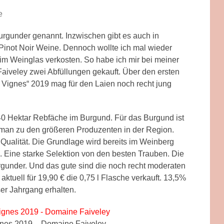
e
urgunder genannt. Inzwischen gibt es auch in
Pinot Noir Weine. Dennoch wollte ich mal wieder
m Weinglas verkosten. So habe ich mir bei meiner
aiveley zwei Abfüllungen gekauft. Über den ersten
es Vignes“ 2019 mag für den Laien noch recht jung
40 Hektar Rebfäche im Burgund. Für das Burgund ist
 man zu den größeren Produzenten in der Region.
Qualität. Die Grundlage wird bereits im Weinberg
 Eine starke Selektion von den besten Trauben. Die
rgunder. Und das gute sind die noch recht moderaten
aktuell für 19,90 € die 0,75 l Flasche verkauft. 13,5%
er Jahrgang erhalten.
gnes 2019 – Domaine Faiveley